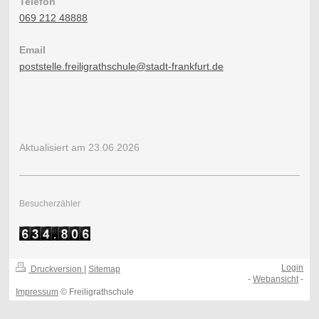
Telefon
069 212 48888
Email
poststelle.freiligrathschule@stadt-frankfurt.de
Aktualisiert am 23.06.2026
Besucherzähler
Login
Druckversion
|
Sitemap
-
Webansicht
-
Impressum
© Freiligrathschule