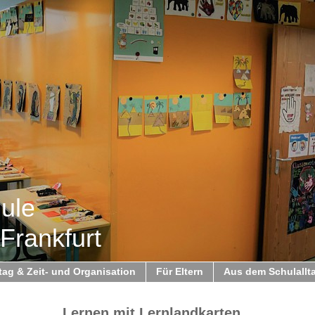
hule
Frankfurt
ag & Zeit- und Organisation
Für Eltern
Aus dem Schulallt
Lernen mit Lernlandkarten