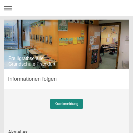
Freiligrathschule
Grundschule Frankfurt
Informationen folgen
Krankmeldung
Aktuelles