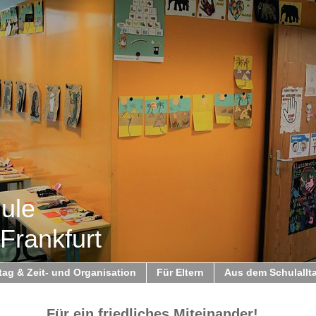
hule
Frankfurt
ag & Zeit- und Organisation
Für Eltern
Aus dem Schulallt
Für ein friedliches Miteinander!